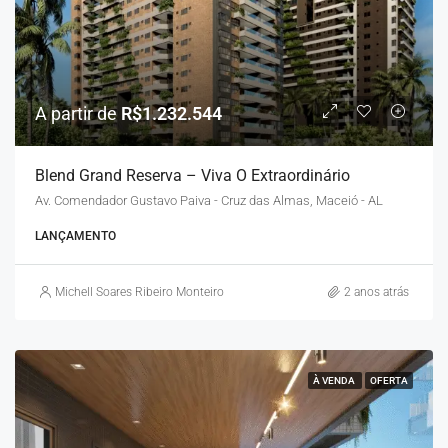
A partir de
R$1.232.544
Blend Grand Reserva – Viva O Extraordinário
Av. Comendador Gustavo Paiva - Cruz das Almas, Maceió - AL
LANÇAMENTO
Michell Soares Ribeiro Monteiro
2 anos atrás
À VENDA
OFERTA