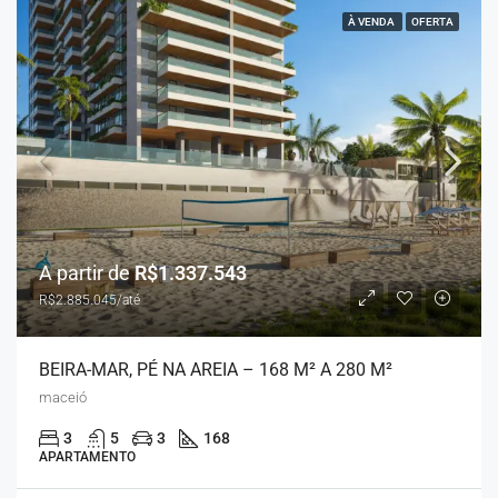
À VENDA
OFERTA
A partir de
R$1.337.543
R$2.885.045/até
BEIRA-MAR, PÉ NA AREIA – 168 M² A 280 M²
maceió
3
5
3
168
APARTAMENTO