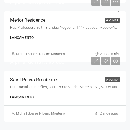
A partir de
R$1.491.736
Merlot Residence
À VENDA
Rua Professora Edith Brandão Nogueira, 144 - Jatiúca, Maceió-AL
LANÇAMENTO
Michell Soares Ribeiro Monteiro
2 anos atrás
A partir de
R$1.769.853
Saint Peters Residence
À VENDA
Rua Durval Guimarães, 309 - Ponta Verde, Maceió - AL, 57035-060
LANÇAMENTO
Michell Soares Ribeiro Monteiro
2 anos atrás