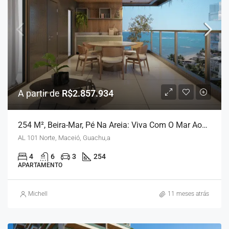
A partir de
R$2.857.934
254 M², Beira-Mar, Pé Na Areia: Viva Com O Mar Aos Seus Pés
AL 101 Norte, Maceió, Guachu,a
4
6
3
254
APARTAMENTO
Michell
11 meses atrás