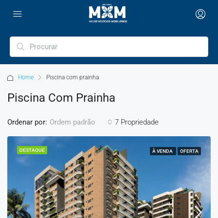
Home
Piscina com prainha
Piscina Com Prainha
Ordenar por:
7 Propriedade
Ordem padrão
DESTAQUE
À VENDA
OFERTA