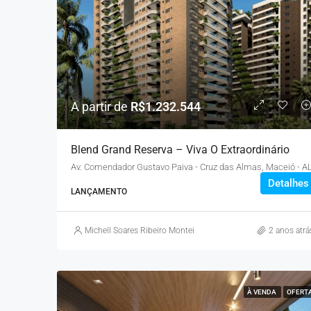
A partir de
R$1.232.544
Blend Grand Reserva – Viva O Extraordinário
Av. Comendador Gustavo Paiva - Cruz das Almas, Maceió - A
Detalhes
LANÇAMENTO
Michell Soares Ribeiro Monteiro
2 anos atrá
À VENDA
OFERT