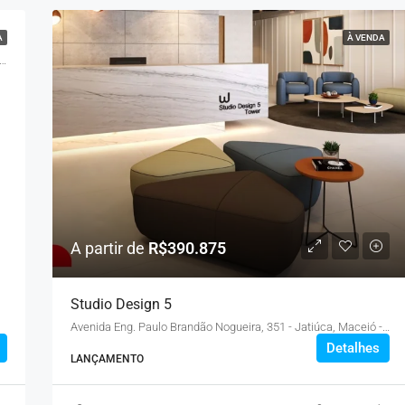
A
À VENDA
 Eng. Paulo Brandão Nogueira, 351 - Jatiúca, Maceió - AL
A partir de
R$390.875
Studio Design 5
Avenida Eng. Paulo Brandão Nogueira, 351 - Jatiúca, Maceió - AL
Detalhes
LANÇAMENTO