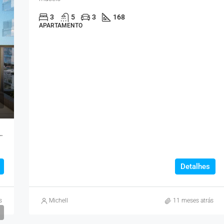
3
5
3
168
APARTAMENTO
reia: Viva Com O Mar Aos Seus Pés
Detalhes
s
Michell
11 meses atrás