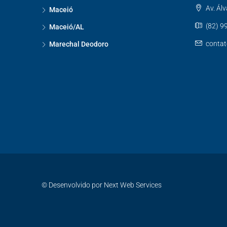
Av. Álv
Maceió
(82) 9
Maceió/AL
conta
Marechal Deodoro
© Desenvolvido por Next Web Services