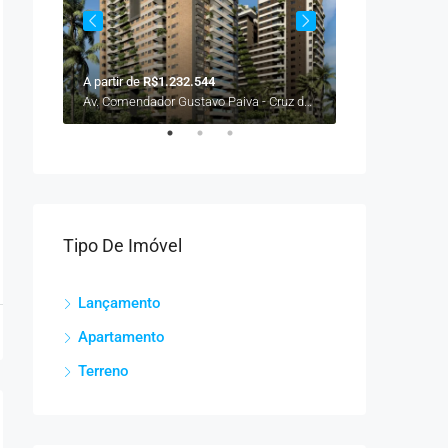
A partir de
R$1.232.544
A partir de
R$41
Rodovia Governador Divaldo do Suruagi, Mal. Deodoro/AL
Av. Comendador Gustavo Paiva - Cruz das Almas, Maceió - AL
Tipo De Imóvel
Lançamento
Apartamento
Terreno