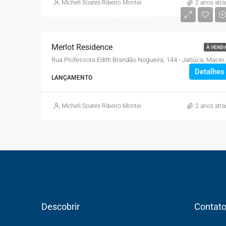
Michell Soares Ribeiro Monteiro
2 anos atrá
A partir de
R$1.491.736
Merlot Residence
À VEND
Rua Professora Edith Brandão No
Detalhes
LANÇAMENTO
Michell Soares Ribeiro Monteiro
2 anos atrá
Descobrir
Contat