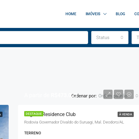
HOME
IMÓVEIS
BLOG
C
Status
T
A partir de
R$473.021
Ordenar por:
Ordem padrão
Lagoon Residence Club
DESTAQUE
A
À VENDA
Rodovia Governador Divaldo do Suruagi, Mal. Deodoro/AL
DESTAQUE
TERRENO