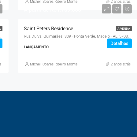
s
Michell Soares Ribeiro Monteiro
2 anos atrás
A partir de
R$1.769.853
Saint Peters Residence
A
À VENDA
gueira, 144 - Jatiúca, Maceió-AL
Rua Durval Guimarães, 309 - Ponta Verde, Maceió - AL, 57035-060
Detalhes
LANÇAMENTO
s
Michell Soares Ribeiro Monteiro
2 anos atrás
o