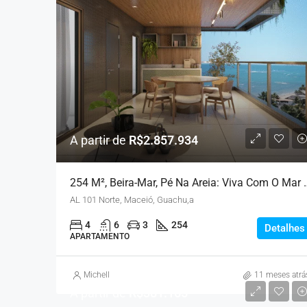
A partir de
R$2.857.934
254 M², Beira-Mar, Pé Na A
AL 101 Norte, Maceió, Guachu,a
4
6
3
254
Detalhes
APARTAMENTO
Michell
11 meses atrá
A partir de
R$381.165