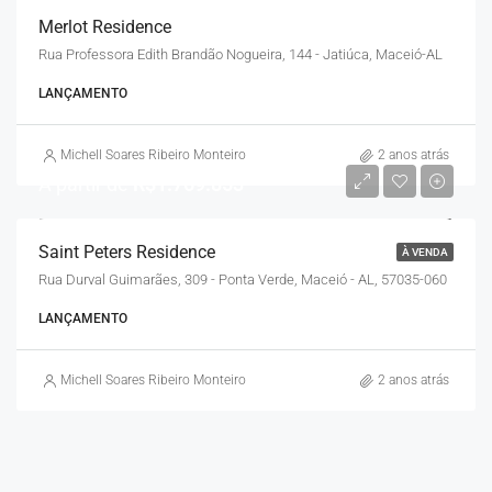
Merlot Residence
Rua Professora Edith Brandão Nogueira, 144 - Jatiúca, Maceió-AL
LANÇAMENTO
Michell Soares Ribeiro Monteiro
2 anos atrás
A partir de
R$1.769.853
Saint Peters Residence
À VENDA
Rua Durval Guimarães, 309 - Ponta Verde, Maceió - AL, 57035-060
LANÇAMENTO
Michell Soares Ribeiro Monteiro
2 anos atrás