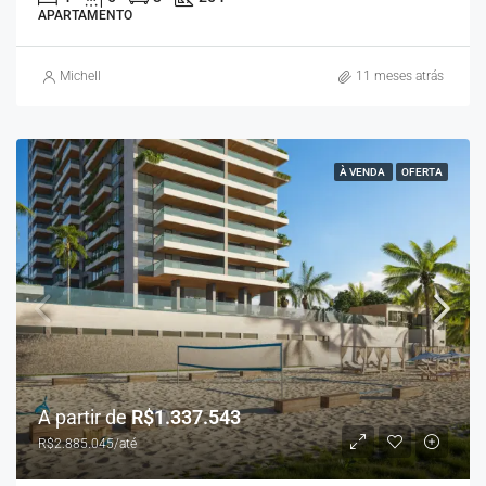
APARTAMENTO
Michell
11 meses atrás
À VENDA
OFERTA
A partir de
R$1.337.543
R$2.885.045/até