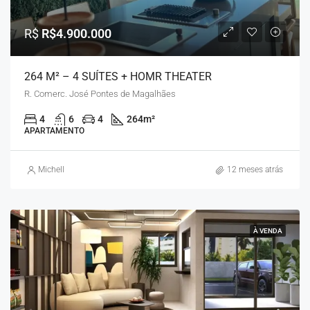
R$
R$4.900.000
264 M² – 4 SUÍTES + HOMR THEATER
R. Comerc. José Pontes de Magalhães
4
6
4
264
m²
APARTAMENTO
Michell
12 meses atrás
À VENDA