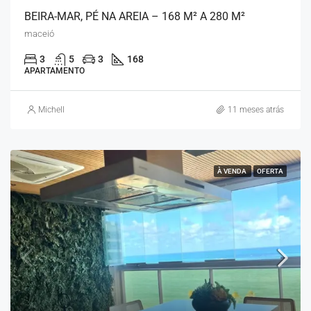
BEIRA-MAR, PÉ NA AREIA – 168 M² A 280 M²
maceió
3
5
3
168
APARTAMENTO
Michell
11 meses atrás
À VENDA
OFERTA