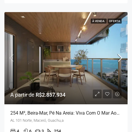
À VENDA
OFERTA
A partir de
R$2.857.934
254 M², Beira-Mar, Pé Na Areia: Viva Com O Mar Aos Seus Pés
AL 101 Norte, Maceió, Guachu,a
4
6
3
254