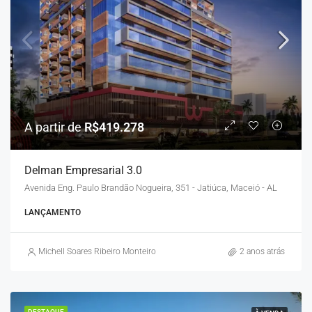
A partir de
R$419.278
Delman Empresarial 3.0
Avenida Eng. Paulo Brandão Nogueira, 351 - Jatiúca, Maceió - AL
LANÇAMENTO
Michell Soares Ribeiro Monteiro
2 anos atrás
DESTAQUE