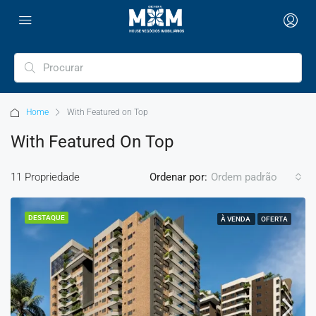
Home
With Featured on Top
With Featured On Top
11 Propriedade
Ordenar por:
Ordem padrão
DESTAQUE
À VENDA
OFERTA