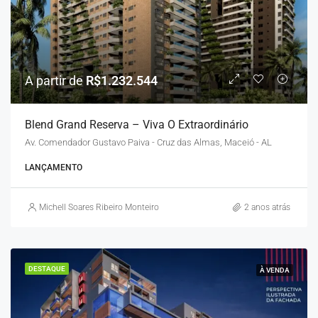
A partir de
R$1.232.544
Blend Grand Reserva – Viva O Extraordinário
Av. Comendador Gustavo Paiva - Cruz das Almas, Maceió - AL
LANÇAMENTO
Michell Soares Ribeiro Monteiro
2 anos atrás
DESTAQUE
À VENDA